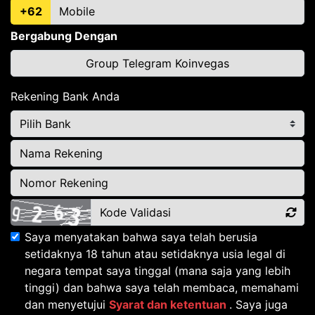
+62
Bergabung Dengan
Group Telegram Koinvegas
Rekening Bank Anda
Saya menyatakan bahwa saya telah berusia
setidaknya 18 tahun atau setidaknya usia legal di
negara tempat saya tinggal (mana saja yang lebih
tinggi) dan bahwa saya telah membaca, memahami
dan menyetujui
Syarat dan ketentuan
. Saya juga