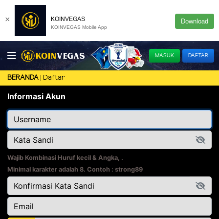
×
KOINVEGAS
Download
KOINVEGAS Mobile App
MASUK
DAFTAR
Daftar
BERANDA
Informasi Akun
Wajib Kombinasi Huruf kecil & Angka, .
Minimal karakter adalah 8. Contoh : strong89