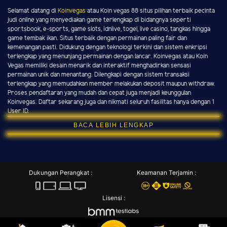
Selamat datang di
Koinvegas
atau Koin vegas 88 situs pilihan terbaik pecinta
judi online yang menyediakan game terlengkap di bidangnya seperti
sportsbook, e-sports, game slots, idnlive, togel, live casino, tangkas hingga
game tembak ikan. Situs terbaik dengan permainan paling fair dan
kemenangan pasti. Didukung dengan teknologi terkini dan sistem enkripsi
terlengkap yang menunjang permainan dengan lancar. Koinvegas atau Koin
Vegas memiliki desain menarik dan interaktif menghadirkan sensasi
permainan unik dan menantang. Dilengkapi dengan sistem transaksi
terlengkap yang memudahkan member melakukan deposit maupun withdraw.
Proses pendaftaran yang mudah dan cepat juga menjadi keunggulan
Koinvegas. Daftar sekarang juga dan nikmati seluruh fasilitas hanya dengan 1
User ID.
BACA LEBIH LENGKAP
Dukungan Perangkat :
Keamanan Terjamin :
Lisensi :